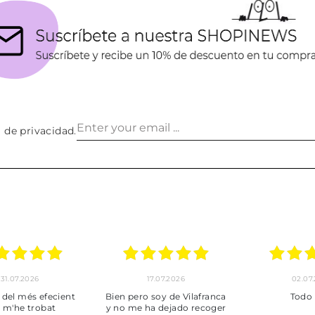
a de privacidad
.
30.06.2026
24.06.2026
23.06
ot perfecte
***
Pedido hec
enviado,