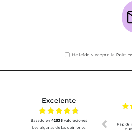
He leído y acepto la
Polític
Excelente
02.07.2026
01.07.2026
basado en
42538
Valoraciones
Todo bien
BUENA
T
Lea algunas de las opiniones