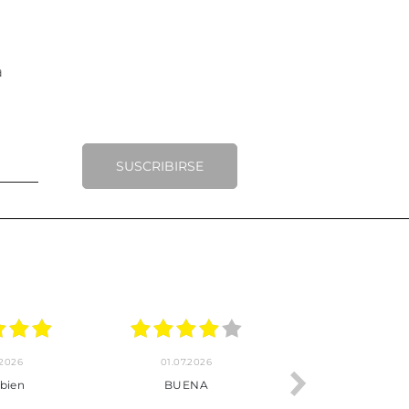
SUSCRIBIRSE
.2026
22.06.2026
20.06.2026
ho, pedido
Servicio muy completo
Envío rápid
 son muy
desde la compra hasta la