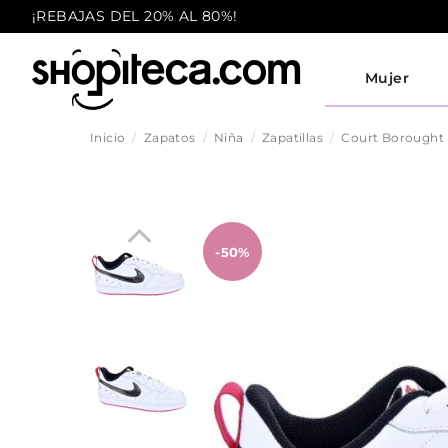
¡REBAJAS DEL 20% AL 80%!
Mujer
Inicio
Zapatos
Niña
Zapatillas
Court Borought
-50%