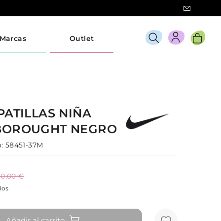
Marcas
Outlet
PATILLAS
NIÑA
BOROUGHT
NEGRO
:
58451-37M
50,00 €
dos
Añadir al carrito