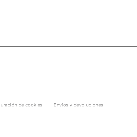
 los envíos y
entrega del producto.
paquetados.
uración de cookies
Envíos y devoluciones