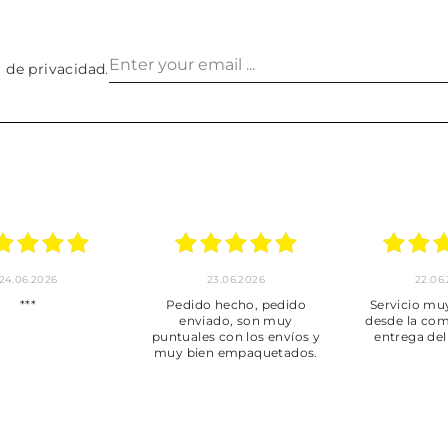
a de privacidad
.
24.06.2026
23.06.2026
22.06
***
Pedido hecho, pedido
Servicio mu
enviado, son muy
desde la com
puntuales con los envíos y
entrega del
muy bien empaquetados.