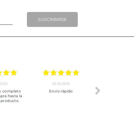
SUSCRIBIRSE
.2026
20.06.2026
17.06.2026
y completo
Envío rápido
Todo correcto.
pra hasta la
servicio
 producto.