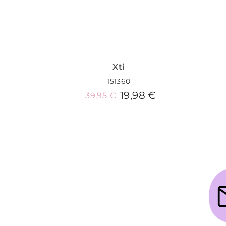
Xti
151360
19,98 €
39,95 €
Añadir al carrito