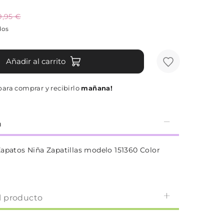
9,95 €
dos
Añadir al carrito
para comprar y recibirlo
mañana!
n
Zapatos Niña Zapatillas modelo 151360 Color
l producto