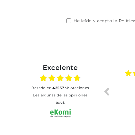
He leído y acepto la
Polític
Excelente
01.07.2026
30.06.2026
basado en
42537
Valoraciones
BUENA
Tot perfecte
Lea algunas de las opiniones
aquí.