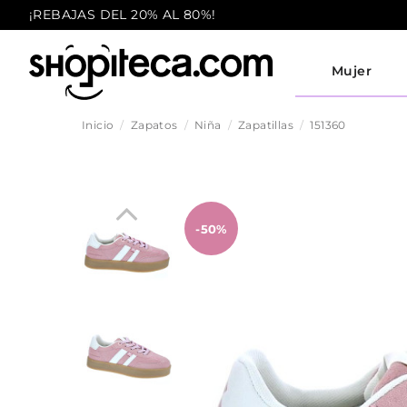
¡REBAJAS DEL 20% AL 80%!
Mujer
Inicio
Zapatos
Niña
Zapatillas
151360
-50%