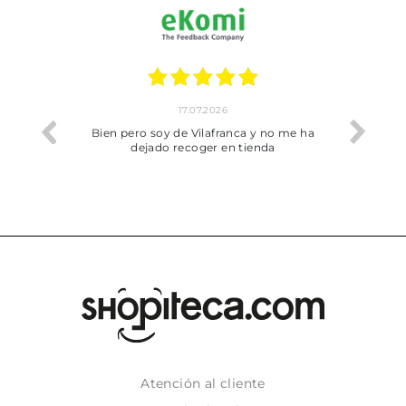
17.07.2026
he trobat
Bien pero soy de Vilafranca y no me ha
dejado recoger en tienda
Atención al cliente