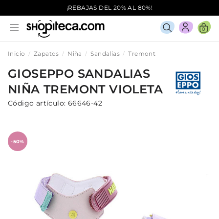
¡REBAJAS DEL 20% AL 80%!
0
Inicio
Zapatos
Niña
Sandalias
Tremont
GIOSEPPO
SANDALIAS
NIÑA
TREMONT
VIOLETA
Código artículo:
66646-42
-50%