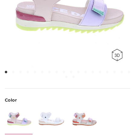
Color