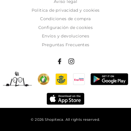
Aviso legal
Politica de privacidad y cookies
Condiciones de compra
Configuración de cookies
Envíos y devoluciones
Preguntas Frecuentes
© 2026 Shopiteca. All rights reserved.
Añadir al carrito