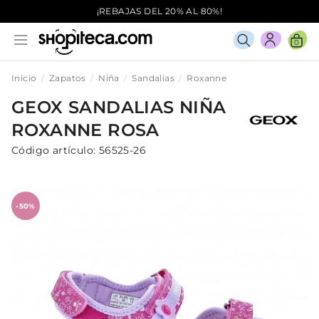
¡REBAJAS DEL 20% AL 80%!
0
Inicio
Zapatos
Niña
Sandalias
Roxanne
GEOX
SANDALIAS
NIÑA
ROXANNE
ROSA
Código artículo:
56525-26
-50%