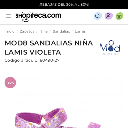
¡REBAJAS DEL 20% AL 80%!
0
Inicio
Zapatos
Niña
Sandalias
Lamis
MOD8
SANDALIAS
NIÑA
LAMIS
VIOLETA
Código artículo:
60490-27
-50%