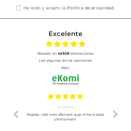
He leído y acepto la
Política de privacidad
.
Excelente
basado en
42538
Valoraciones
Lea algunas de las opiniones
aquí.
31.07.2026
io
Ràpids i del més efecient que m'he trobat
Bien p
ultimament.