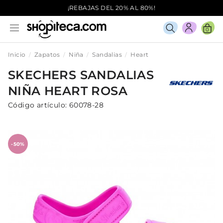
¡REBAJAS DEL 20% AL 80%!
0
Inicio
Zapatos
Niña
Sandalias
Heart
SKECHERS
SANDALIAS
NIÑA
HEART
ROSA
Código artículo:
60078-28
-50%