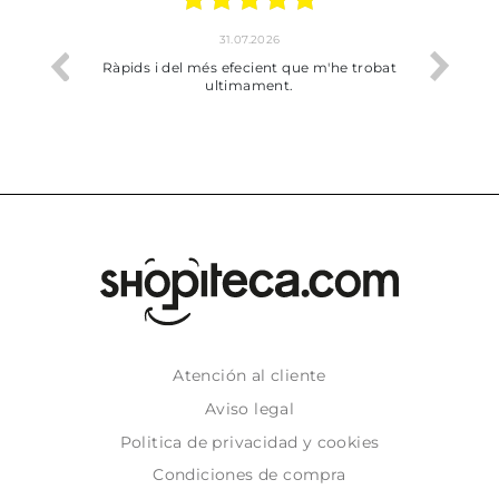
31.07.2026
17.07.2026
i del més efecient que m'he trobat
Bien pero soy de Vilafranca 
ultimament.
dejado recoger en tie
Atención al cliente
Aviso legal
Politica de privacidad y cookies
Condiciones de compra