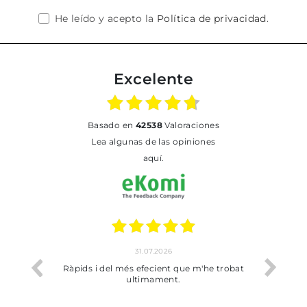
He leído y acepto la
Política de privacidad
.
Excelente
basado en
42538
Valoraciones
Lea algunas de las opiniones
aquí.
31.07.2026
io
Ràpids i del més efecient que m'he trobat
Bien p
ultimament.