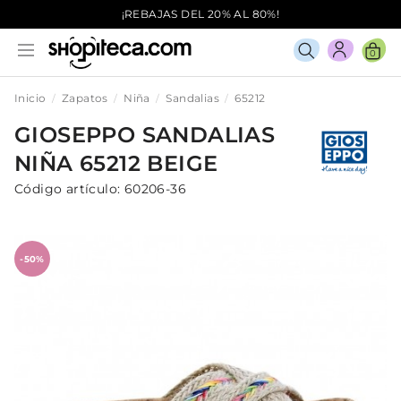
¡REBAJAS DEL 20% AL 80%!
0
Inicio
Zapatos
Niña
Sandalias
65212
GIOSEPPO
SANDALIAS
NIÑA
65212
BEIGE
Código artículo:
60206-36
-50%