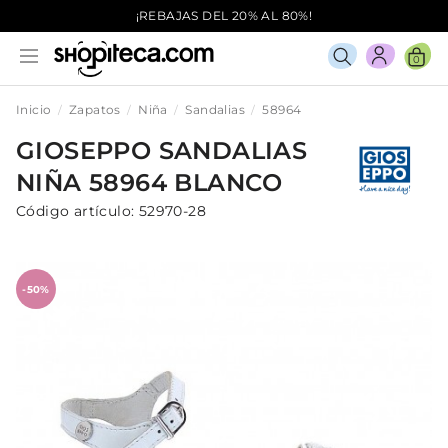
¡REBAJAS DEL 20% AL 80%!
0
Inicio
Zapatos
Niña
Sandalias
58964
GIOSEPPO
SANDALIAS
NIÑA
58964
BLANCO
Código artículo:
52970-28
-50%