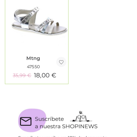
Mtng
47550
18,00 €
35,99 €