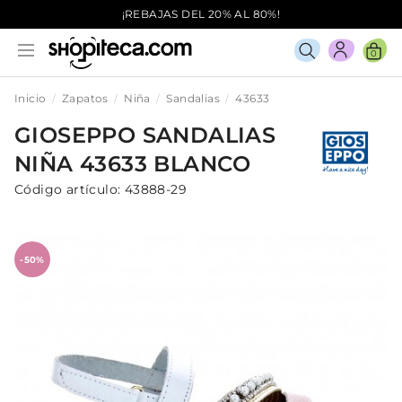
¡REBAJAS DEL 20% AL 80%!
0
Inicio
Zapatos
Niña
Sandalias
43633
GIOSEPPO
SANDALIAS
NIÑA
43633
BLANCO
Código artículo:
43888-29
-50%