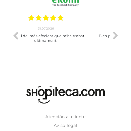
17.07.2026
he trobat
Bien pero soy de Vilafranca y no me ha
dejado recoger en tienda
Atención al cliente
Aviso legal