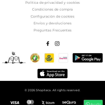
Politica de privacidad y cookies
Condiciones de compra
Configuración de cookies
Envíos y devoluciones
Preguntas Frecuentes
© 2026 Shopiteca. All rights reserved.
Añadir al carrito
Ayuda