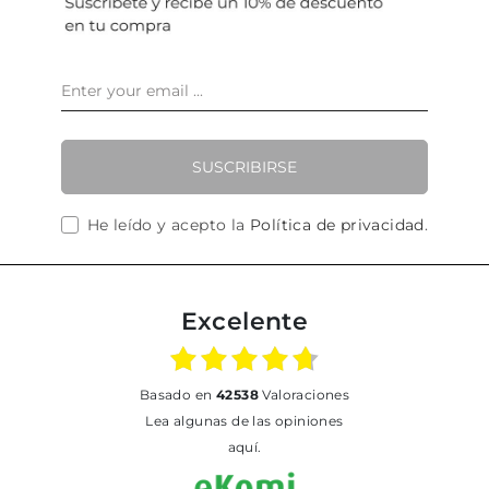
SUSCRIBIRSE
He leído y acepto la
Política de privacidad
.
Excelente
basado en
42538
Valoraciones
Lea algunas de las opiniones
aquí.