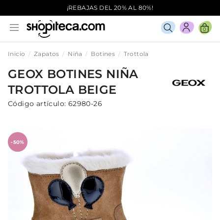
¡REBAJAS DEL 20% AL 80%!
0
Inicio
Zapatos
Niña
Botines
Trottola
GEOX
BOTINES
NIÑA
TROTTOLA
BEIGE
Código artículo:
62980-26
-50%