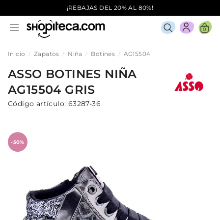
¡REBAJAS DEL 20% AL 80%!
0
Inicio
Zapatos
Niña
Botines
AG15504
ASSO
BOTINES
NIÑA
AG15504
GRIS
Código artículo:
63287-36
-50%