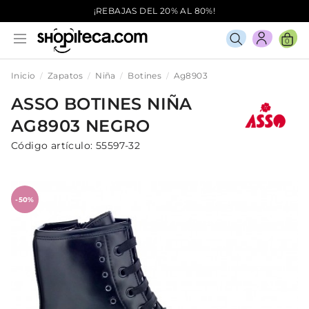
¡REBAJAS DEL 20% AL 80%!
0
Inicio
Zapatos
Niña
Botines
Ag8903
ASSO
BOTINES
NIÑA
AG8903
NEGRO
Código artículo:
55597-32
-50%