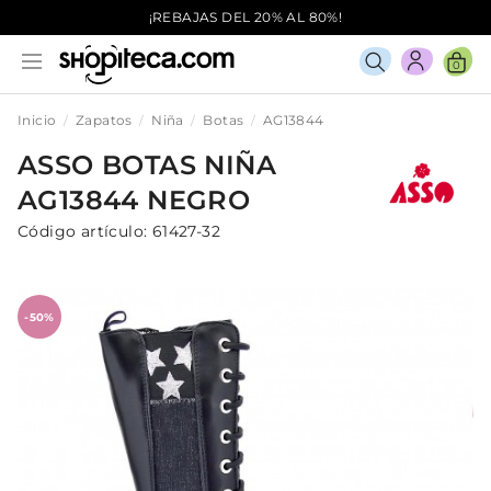
¡REBAJAS DEL 20% AL 80%!
0
Inicio
Zapatos
Niña
Botas
AG13844
ASSO
BOTAS
NIÑA
AG13844
NEGRO
Código artículo:
61427-32
-50%