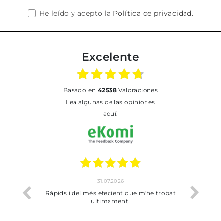
He leído y acepto la
Política de privacidad
.
Excelente
basado en
42538
Valoraciones
Lea algunas de las opiniones
aquí.
17.07.2026
 que m'he trobat
Bien pero soy de Vilafranca y no me ha
.
dejado recoger en tienda