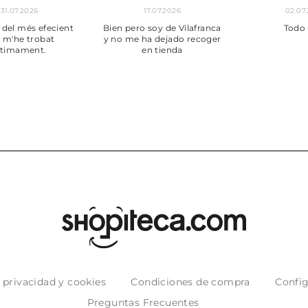
30.06.2026
24.06.2026
23.06
ot perfecte
***
Pedido hec
enviado,
puntuales con
muy bien em
e privacidad y cookies
Condiciones de compra
Config
Preguntas Frecuentes