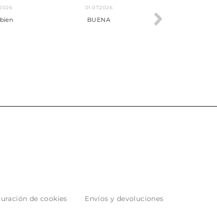
.2026
22.06.2026
20.06.2026
ho, pedido
Servicio muy completo
Envío rápid
 son muy
desde la compra hasta la
 los envíos y
entrega del producto.
paquetados.
uración de cookies
Envíos y devoluciones