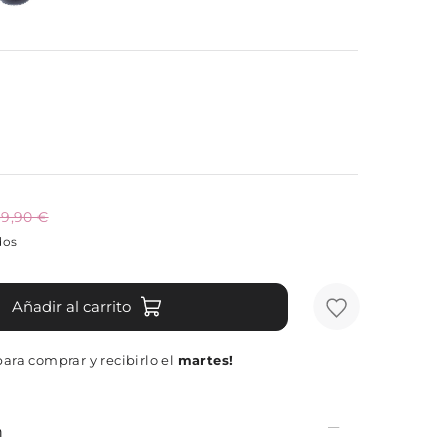
9,90 €
dos
Añadir al carrito
para comprar y recibirlo el
martes!
n