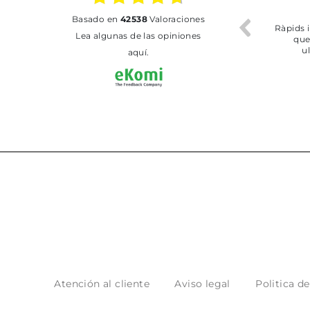
02.07.2026
01.07.2026
basado en
42538
Valoraciones
Todo bien
BUENA
T
Lea algunas de las opiniones
aquí.
Atención al cliente
Aviso legal
Politica d