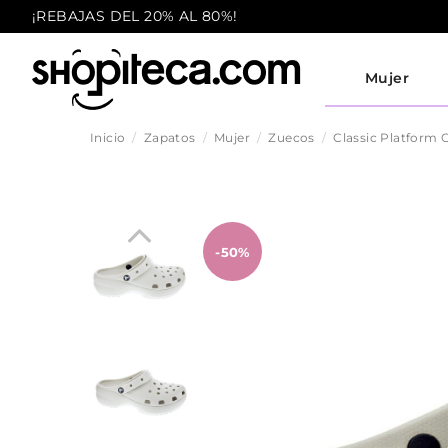
¡REBAJAS DEL 20% AL 80%!
Mujer
Inicio
Zapatos
Mujer
Zuecos
Classic Platform 
-50%