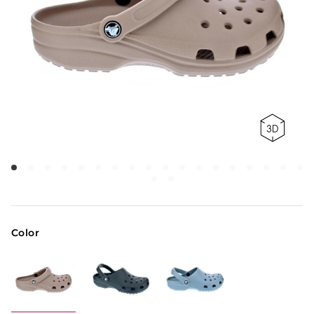
Color