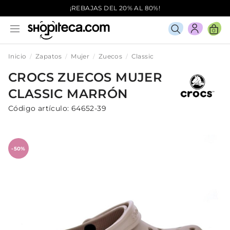
¡REBAJAS DEL 20% AL 80%!
0
Inicio
Zapatos
Mujer
Zuecos
Classic
CROCS
ZUECOS
MUJER
CLASSIC
MARRÓN
Código artículo:
64652-39
-50%