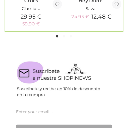
Crocs
Hey Dude
Classic U
Sava
29,95 €
12,48 €
24,95 €
59,90 €