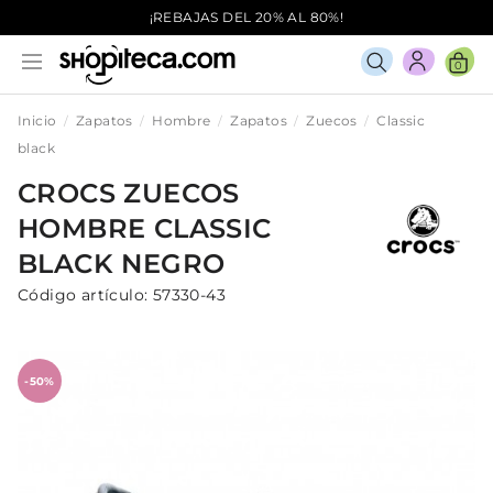
¡REBAJAS DEL 20% AL 80%!
0
Inicio
Zapatos
Hombre
Zapatos
Zuecos
Classic
black
CROCS
ZUECOS
HOMBRE
CLASSIC
BLACK
NEGRO
Código artículo:
57330-43
-50%