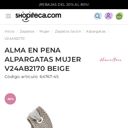
¡REBAJAS DEL 20% AL 80%!
0
Inicio
Zapatos
Mujer
Zapatos tacón
Alpargatas
V24AB2170
ALMA EN PENA
ALPARGATAS
MUJER
V24AB2170
BEIGE
Código artículo:
64767-45
-50%