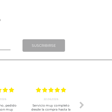
SUSCRIBIRSE
.2026
22.06.2026
20.06.2026
ho, pedido
Servicio muy completo
Envío rápid
 son muy
desde la compra hasta la