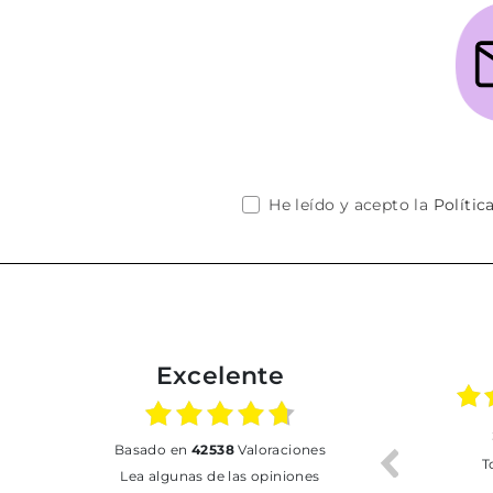
He leído y acepto la
Polític
Excelente
02.07.2026
01.07.2026
basado en
42538
Valoraciones
Todo bien
BUENA
T
Lea algunas de las opiniones