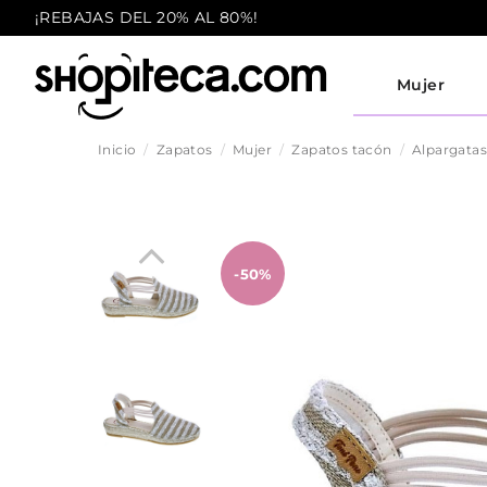
¡REBAJAS DEL 20% AL 80%!
Mujer
Inicio
Zapatos
Mujer
Zapatos tacón
Alpargata
-50%