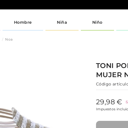
Hombre
Niña
Niño
s
Noa
TONI P
MUJER
Código artículo
29,98 €
5
Impuestos inclui