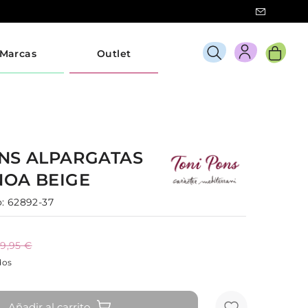
Marcas
Outlet
ONS
ALPARGATAS
NOA
BEIGE
:
62892-37
9,95 €
dos
Añadir al carrito