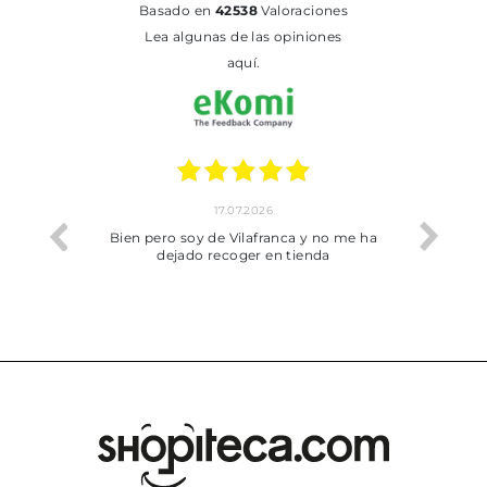
basado en
42538
Valoraciones
Lea algunas de las opiniones
aquí.
17.07.2026
he trobat
Bien pero soy de Vilafranca y no me ha
dejado recoger en tienda