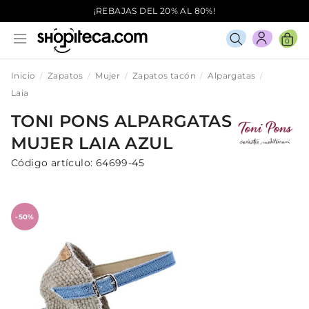
¡REBAJAS DEL 20% AL 80%!
0
Inicio
Zapatos
Mujer
Zapatos tacón
Alpargatas
Laia
TONI PONS
ALPARGATAS
MUJER
LAIA
AZUL
Código artículo:
64699-45
-50%