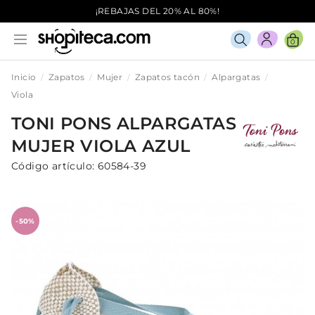
¡REBAJAS DEL 20% AL 80%!
0
Inicio
Zapatos
Mujer
Zapatos tacón
Alpargatas
Viola
TONI PONS
ALPARGATAS
MUJER
VIOLA
AZUL
Código artículo:
60584-39
-50%