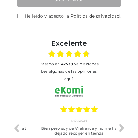
He leído y acepto la
Política de privacidad
.
Excelente
basado en
42538
Valoraciones
Lea algunas de las opiniones
aquí.
17.07.2026
he trobat
Bien pero soy de Vilafranca y no me ha
dejado recoger en tienda