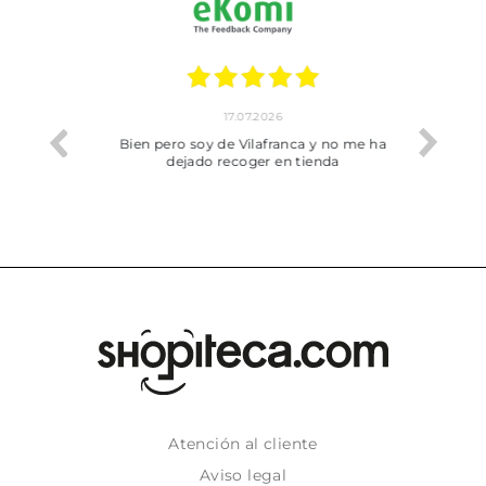
17.07.2026
he trobat
Bien pero soy de Vilafranca y no me ha
dejado recoger en tienda
Atención al cliente
Aviso legal