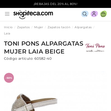
¡REBAJAS DEL 20% AL 80%!
0
Inicio
Zapatos
Mujer
Zapatos tacón
Alpargatas
Laia
TONI PONS
ALPARGATAS
MUJER
LAIA
BEIGE
Código artículo:
60582-40
-50%