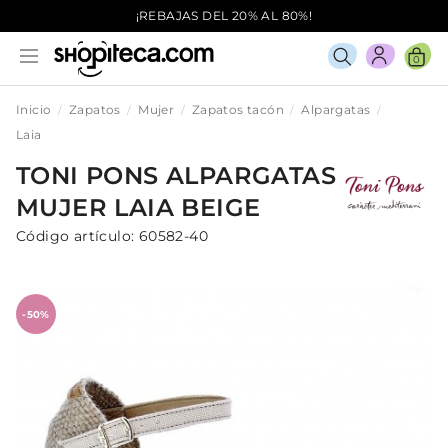
¡REBAJAS DEL 20% AL 80%!
0
Inicio
Zapatos
Mujer
Zapatos tacón
Alpargatas
Laia
TONI PONS
ALPARGATAS
MUJER
LAIA
BEIGE
Código artículo:
60582-40
-50%