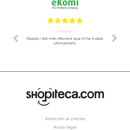
31.07.2026
io
Ràpids i del més efecient que m'he trobat
Bien p
ultimament.
Atención al cliente
Aviso legal