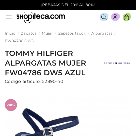
¡REBAJAS DEL 20% AL 80%!
0
Inicio
Zapatos
Mujer
Zapatos tacón
Alpargatas
FW04786 DW5
TOMMY HILFIGER
ALPARGATAS
MUJER
FW04786 DW5
AZUL
Código artículo:
52890-40
-50%