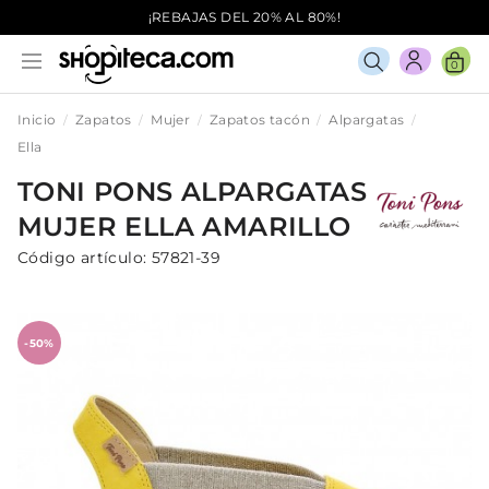
¡REBAJAS DEL 20% AL 80%!
0
Inicio
Zapatos
Mujer
Zapatos tacón
Alpargatas
Ella
TONI PONS
ALPARGATAS
MUJER
ELLA
AMARILLO
Código artículo:
57821-39
-50%