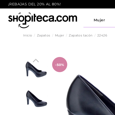
¡REBAJAS DEL 20% AL 80%!
Mujer
Inicio
Zapatos
Mujer
Zapatos tacón
22426
-50%