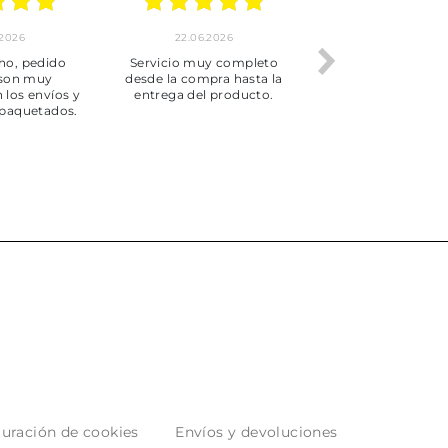
.2026
22.06.2026
20.06.2026
ho, pedido
Servicio muy completo
Envío rápid
 son muy
desde la compra hasta la
 los envíos y
entrega del producto.
paquetados.
uración de cookies
Envíos y devoluciones