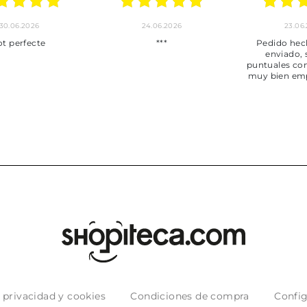
30.06.2026
24.06.2026
23.06
ot perfecte
***
Pedido hec
enviado,
puntuales con
muy bien em
e privacidad y cookies
Condiciones de compra
Config