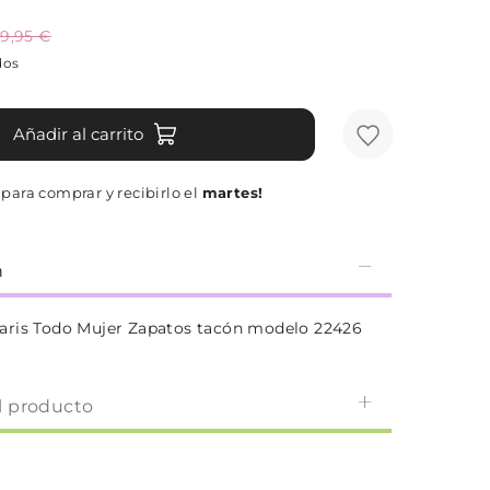
9,95 €
dos
Añadir al carrito
para comprar y recibirlo el
martes!
n
aris Todo Mujer Zapatos tacón modelo 22426
l producto