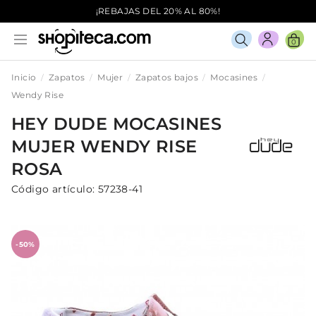
¡REBAJAS DEL 20% AL 80%!
0
Inicio
Zapatos
Mujer
Zapatos bajos
Mocasines
Wendy Rise
HEY DUDE
MOCASINES
MUJER
WENDY RISE
ROSA
Código artículo:
57238-41
-50%