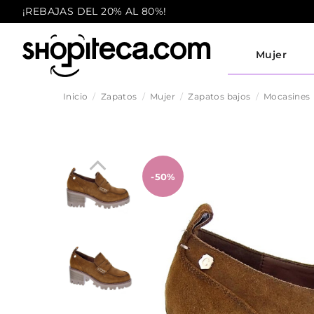
¡REBAJAS DEL 20% AL 80%!
Mujer
Inicio
Zapatos
Mujer
Zapatos bajos
Mocasines
-50%