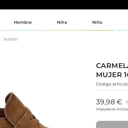
Hombre
Niña
Niño
16110901
CARME
MUJER
1
Código artículo
39,98 €
7
Impuestos inclui