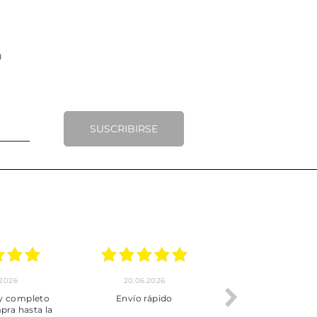
SUSCRIBIRSE
.2026
20.06.2026
17.06.2026
y completo
Envío rápido
Todo correcto.
pra hasta la
servicio