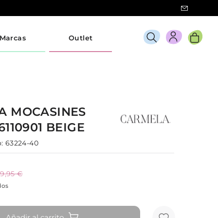
Marcas
Outlet
LA
MOCASINES
6110901
BEIGE
:
63224-40
9,95 €
dos
Añadir al carrito