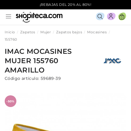
¡REBAJAS DEL 20% AL 80%!
0
Inicio
Zapatos
Mujer
Zapatos bajos
Mocasines
155760
IMAC
MOCASINES
MUJER
155760
AMARILLO
Código artículo:
59689-39
-50%