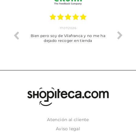
17.07.2026
he trobat
Bien pero soy de Vilafranca y no me ha
dejado recoger en tienda
Atención al cliente
Aviso legal