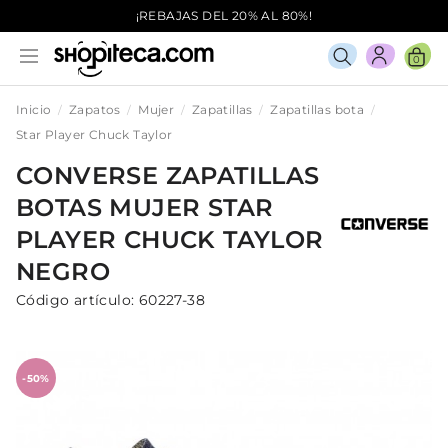
¡REBAJAS DEL 20% AL 80%!
0
Inicio
Zapatos
Mujer
Zapatillas
Zapatillas bota
Star Player Chuck Taylor
CONVERSE
ZAPATILLAS
BOTAS
MUJER
STAR
PLAYER CHUCK TAYLOR
NEGRO
Código artículo:
60227-38
-50%