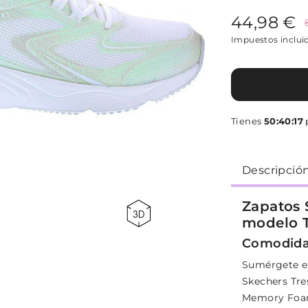
44,98 €
Impuestos inclui
Tienes
50:40:17
p
Descripció
Zapatos 
modelo T
Comodidad
Sumérgete en
Skechers Tres
Memory Foam