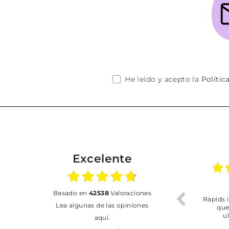
He leído y acepto la
Polític
Excelente
02.07.2026
01.07.2026
basado en
42538
Valoraciones
Todo bien
BUENA
T
Lea algunas de las opiniones
aquí.