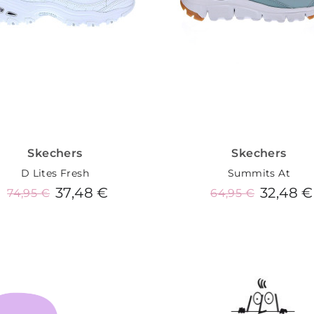
Skechers
Skechers
D Lites Fresh
Summits At
37,48 €
32,48 €
74,95 €
64,95 €
Añadir al carrito
Añadir al carrito