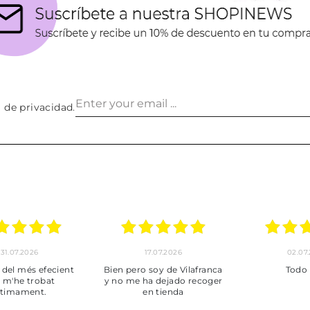
a de privacidad
.
30.06.2026
24.06.2026
23.06
ot perfecte
***
Pedido hec
enviado,
puntuales con
muy bien em