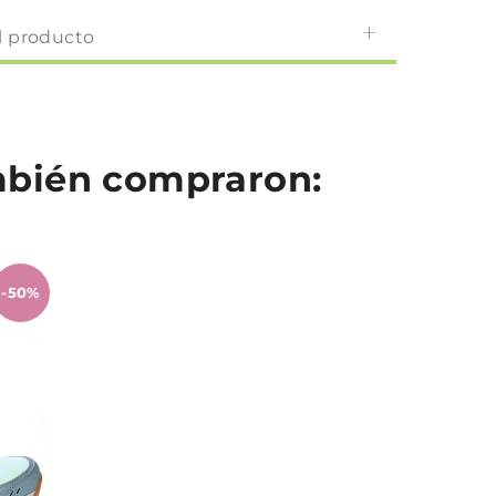
l producto
ambién compraron:
-50%