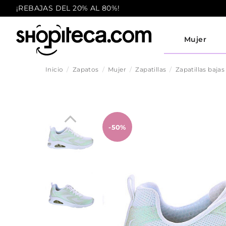
¡REBAJAS DEL 20% AL 80%!
Mujer
Inicio
Zapatos
Mujer
Zapatillas
Zapatillas bajas
-50%