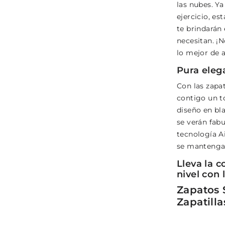
las nubes. Y
ejercicio, es
te brindarán 
necesitan. ¡N
lo mejor de 
Pura eleg
Con las zapat
contigo un t
diseño en bl
se verán fab
tecnología A
se mantengan
Lleva la c
nivel con 
Zapatos 
Zapatilla