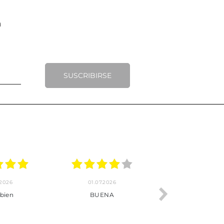
SUSCRIBIRSE
.2026
22.06.2026
20.06.2026
ho, pedido
Servicio muy completo
Envío rápid
 son muy
desde la compra hasta la
 los envíos y
entrega del producto.
paquetados.