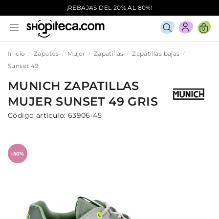
¡REBAJAS DEL 20% AL 80%!
0
Inicio
Zapatos
Mujer
Zapatillas
Zapatillas bajas
Sunset 49
MUNICH
ZAPATILLAS
MUJER
SUNSET 49
GRIS
Código artículo:
63906-45
-50%