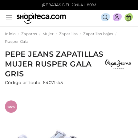
¡REBAJAS DEL 20% AL 80%!
0
Inicio
Zapatos
Mujer
Zapatillas
Zapatillas bajas
Rusper Gala
PEPE JEANS
ZAPATILLAS
MUJER
RUSPER GALA
GRIS
Código artículo:
64071-45
-50%