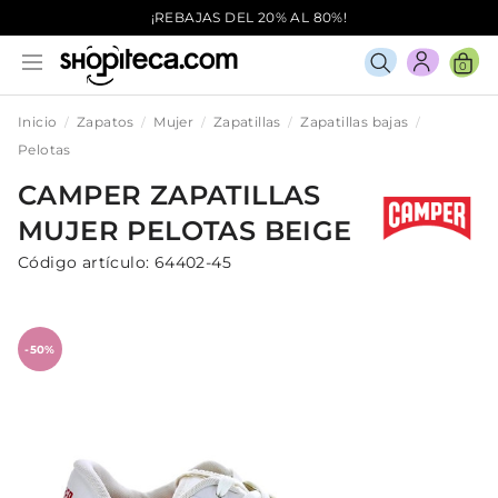
¡REBAJAS DEL 20% AL 80%!
0
Inicio
Zapatos
Mujer
Zapatillas
Zapatillas bajas
Pelotas
CAMPER
ZAPATILLAS
MUJER
PELOTAS
BEIGE
Código artículo:
64402-45
-50%