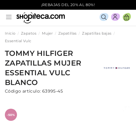
¡REBAJAS DEL 20% AL 80%!
0
Inicio
Zapatos
Mujer
Zapatillas
Zapatillas bajas
Essential Vulc
TOMMY HILFIGER
ZAPATILLAS
MUJER
ESSENTIAL VULC
BLANCO
Código artículo:
63995-45
-50%