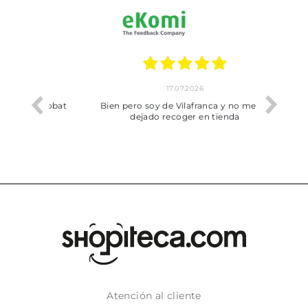
17.07.2026
he trobat
Bien pero soy de Vilafranca y no me ha
dejado recoger en tienda
Atención al cliente