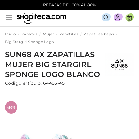
¡REBAJAS DEL 20% AL 80%!
0
Inicio
Zapatos
Mujer
Zapatillas
Zapatillas bajas
Big Stargirl Sponge Logo
SUN68 AX
ZAPATILLAS
MUJER
BIG STARGIRL
SPONGE LOGO
BLANCO
Código artículo:
64483-45
-50%