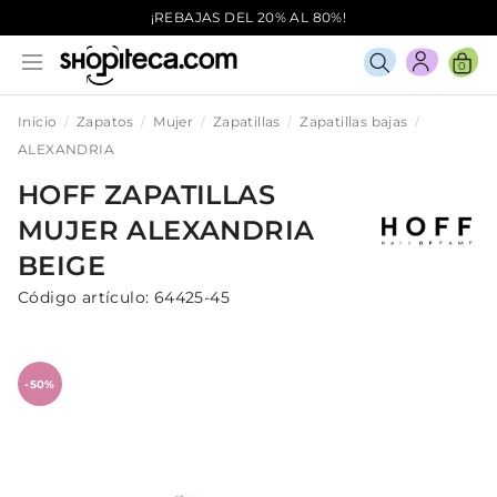
¡REBAJAS DEL 20% AL 80%!
0
Inicio
Zapatos
Mujer
Zapatillas
Zapatillas bajas
ALEXANDRIA
HOFF
ZAPATILLAS
MUJER
ALEXANDRIA
BEIGE
Código artículo:
64425-45
-50%