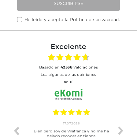
SUSCRIBIRSE
He leído y acepto la
Política de privacidad
.
Excelente
basado en
42538
Valoraciones
Lea algunas de las opiniones
aquí.
17.07.2026
he trobat
Bien pero soy de Vilafranca y no me ha
dejado recoger en tienda