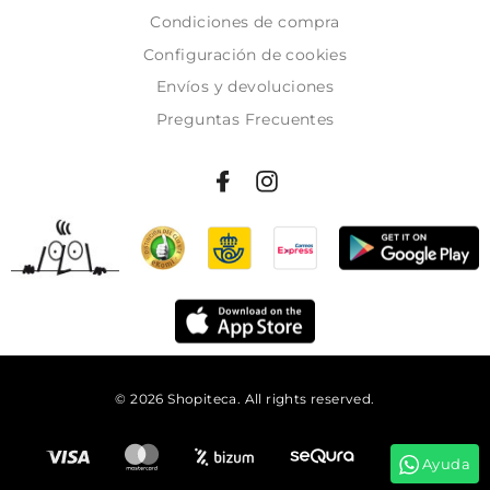
Condiciones de compra
Configuración de cookies
Envíos y devoluciones
Preguntas Frecuentes
© 2026 Shopiteca. All rights reserved.
Añadir al carrito
Ayuda
Tienes
10:13:24
para comprar y recibirlo
mañana!