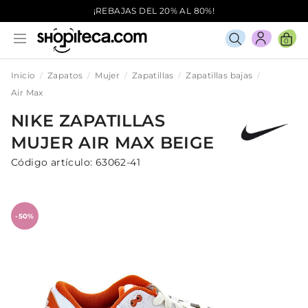
¡REBAJAS DEL 20% AL 80%!
0
Inicio
Zapatos
Mujer
Zapatillas
Zapatillas bajas
Air Max
NIKE
ZAPATILLAS
MUJER
AIR MAX
BEIGE
Código artículo:
63062-41
-50%