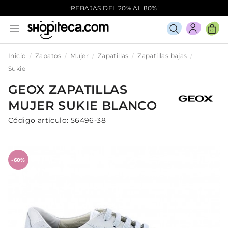
¡REBAJAS DEL 20% AL 80%!
0
Inicio
Zapatos
Mujer
Zapatillas
Zapatillas bajas
Sukie
GEOX
ZAPATILLAS
MUJER
SUKIE
BLANCO
Código artículo:
56496-38
-60%