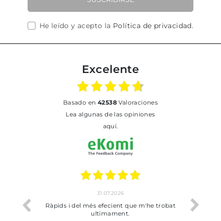
He leído y acepto la
Política de privacidad
.
Excelente
basado en
42538
Valoraciones
Lea algunas de las opiniones
aquí.
31.07.2026
17.07.202
pids i del més efecient que m'he trobat
Bien pero soy de Vilaf
ultimament.
dejado recoger 