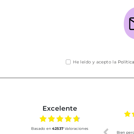
He leído y acepto la
Polític
Excelente
16.06.2026
17.07.2026
basado en
42537
Valoraciones
 Buen
Envío rapidísimo. El calzado
Bien pero soy de Vilafr