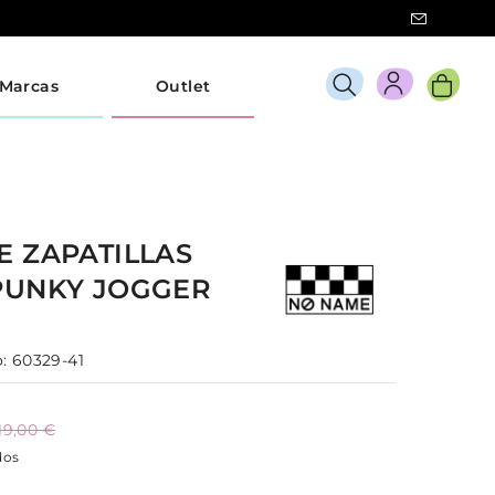
Marcas
Outlet
ME
ZAPATILLAS
PUNKY JOGGER
:
60329-41
19,00 €
dos