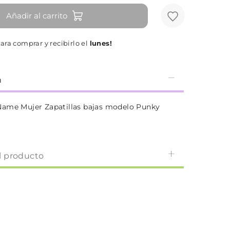
Añadir al carrito
ara comprar y recibirlo el
lunes!
n
ame Mujer Zapatillas bajas modelo Punky
l producto