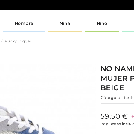
Hombre
Niña
Niño
Punky Jogger
NO NA
MUJER
BEIGE
Código artículo
59,50 €
1
Impuestos inclui