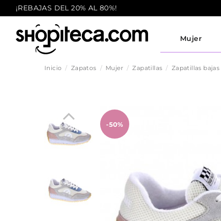
¡REBAJAS DEL 20% AL 80%!
Mujer
Inicio
Zapatos
Mujer
Zapatillas
Zapatillas bajas
-50%