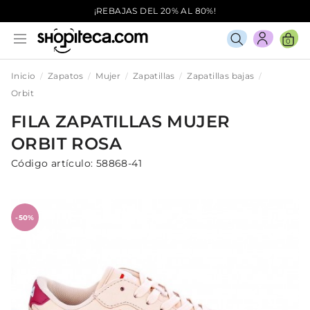
¡REBAJAS DEL 20% AL 80%!
0
Inicio
Zapatos
Mujer
Zapatillas
Zapatillas bajas
Orbit
FILA
ZAPATILLAS
MUJER
ORBIT
ROSA
Código artículo:
58868-41
-50%