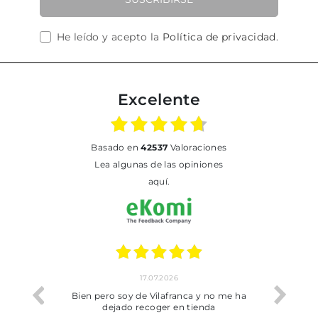
He leído y acepto la
Política de privacidad
.
Excelente
basado en
42537
Valoraciones
Lea algunas de las opiniones
aquí.
17.07.2026
02
Bien pero soy de Vilafranca y no me ha
To
dejado recoger en tienda