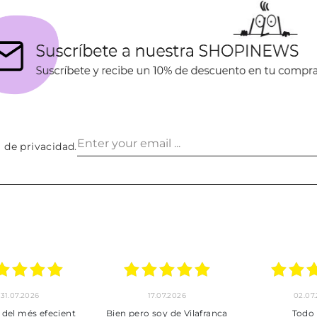
a de privacidad
.
30.06.2026
24.06.2026
2
Tot perfecte
***
Pedido