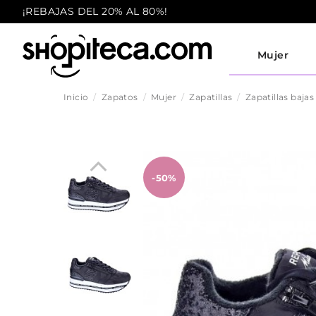
¡REBAJAS DEL 20% AL 80%!
Mujer
Inicio
Zapatos
Mujer
Zapatillas
Zapatillas bajas
-50%