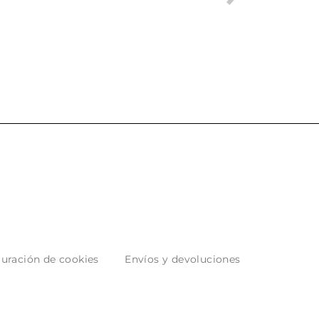
ado, son muy
desde la compra hasta la
 con los envíos y
entrega del producto.
 empaquetados.
uración de cookies
Envíos y devoluciones