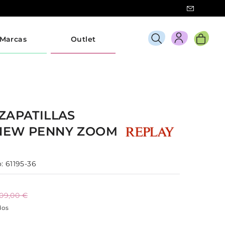
Marcas
Outlet
ZAPATILLAS
NEW PENNY ZOOM
:
61195-36
109,00 €
dos