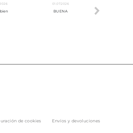
24.06.2026
23.06.2026
***
Pedido hecho, pedido
enviado, son muy
puntuales con los envíos y
muy bien empaquetados.
uración de cookies
Envíos y devoluciones