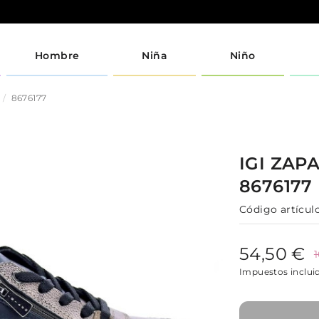
Hombre
Niña
Niño
8676177
IGI
ZAPA
8676177
Código artículo
54,50 €
Impuestos inclui