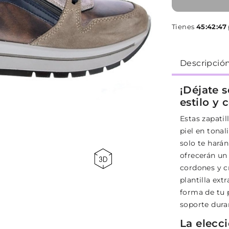
Tienes
45:42:46
Descripció
¡Déjate 
estilo y
Estas zapatil
piel en tona
solo te harán
ofrecerán un 
cordones y cr
plantilla ext
forma de tu 
soporte duran
La elecc