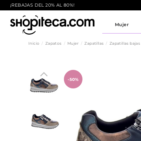
¡REBAJAS DEL 20% AL 80%!
Mujer
Inicio
Zapatos
Mujer
Zapatillas
Zapatillas bajas
-50%