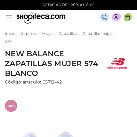
¡REBAJAS DEL 20% AL 80%!
0
Inicio
Zapatos
Mujer
Zapatillas
Zapatillas bajas
574
NEW BALANCE
ZAPATILLAS
MUJER
574
BLANCO
Código artículo:
65712-42
-50%