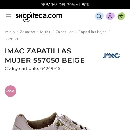
¡REBAJAS DEL 20% AL 80%!
0
Inicio
Zapatos
Mujer
Zapatillas
Zapatillas bajas
557050
IMAC
ZAPATILLAS
MUJER
557050
BEIGE
Código artículo:
64249-45
-50%