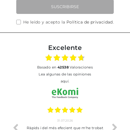
SUSCRIBIRSE
He leído y acepto la
Política de privacidad
.
Excelente
basado en
42538
Valoraciones
Lea algunas de las opiniones
aquí.
31.07.2026
io
Ràpids i del més efecient que m'he trobat
Bien p