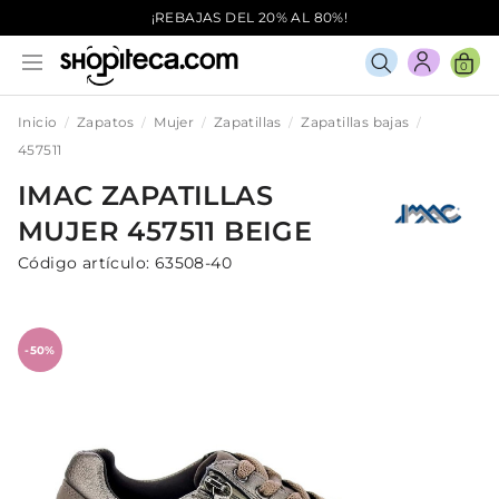
¡REBAJAS DEL 20% AL 80%!
0
Inicio
Zapatos
Mujer
Zapatillas
Zapatillas bajas
457511
IMAC
ZAPATILLAS
MUJER
457511
BEIGE
Código artículo:
63508-40
-50%