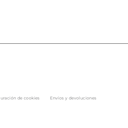
puntuales con los envíos y
entrega del producto.
muy bien empaquetados.
uración de cookies
Envíos y devoluciones