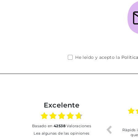
He leído y acepto la
Polític
Excelente
6
02.07.2026
01.07.2026
basado en
42538
Valoraciones
Vilafranca
Todo bien
BUENA
Lea algunas de las opiniones
o recoger