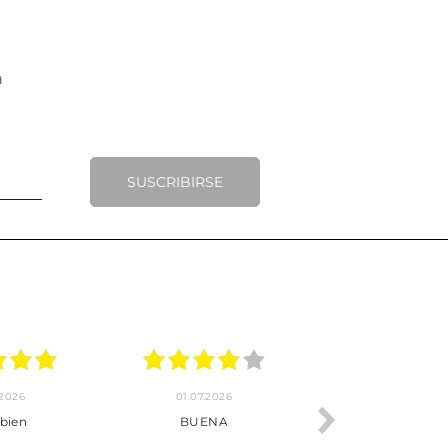
SUSCRIBIRSE
23.06.2026
22.06.2026
Pedido hecho, pedido
Servicio muy completo
enviado, son muy
desde la compra hasta la