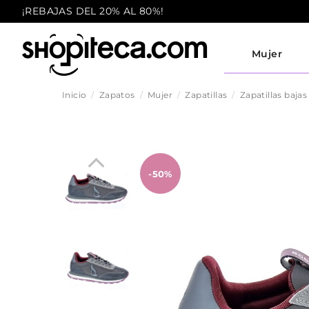
¡REBAJAS DEL 20% AL 80%!
Mujer
Inicio
Zapatos
Mujer
Zapatillas
Zapatillas bajas
-50%