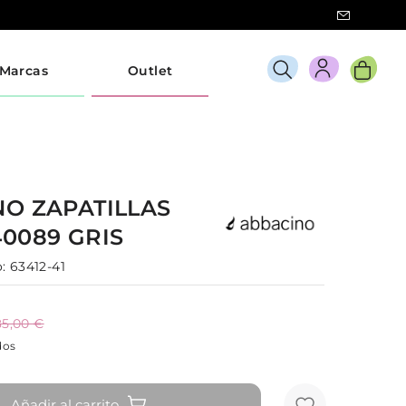
Marcas
Outlet
NO
ZAPATILLAS
40089
GRIS
:
63412-41
85,00 €
dos
Añadir al carrito