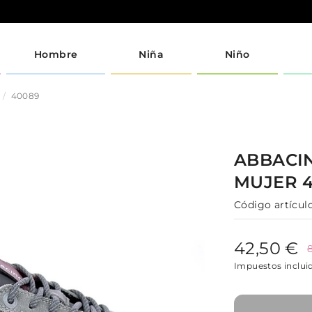
Hombre
Niña
Niño
40089
ABBACI
MUJER
Código artículo
42,50 €
Impuestos inclui