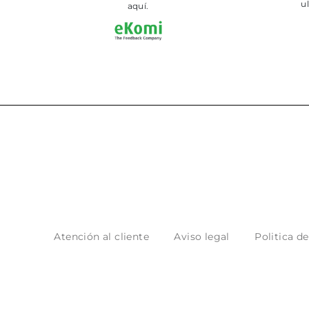
a
aquí.
Atención al cliente
Aviso legal
Politica d