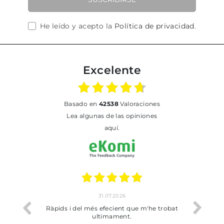
He leído y acepto la
Política de privacidad
.
Excelente
basado en
42538
Valoraciones
Lea algunas de las opiniones
aquí.
31.07.2026
17.07.202
pids i del més efecient que m'he trobat
Bien pero soy de Vilaf
ultimament.
dejado recoger 