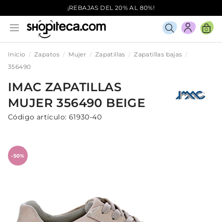
¡REBAJAS DEL 20% AL 80%!
0
Inicio
Zapatos
Mujer
Zapatillas
Zapatillas bajas
356490
IMAC
ZAPATILLAS
MUJER
356490
BEIGE
Código artículo:
61930-40
-50%