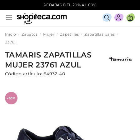
¡REBAJAS DEL 20% AL 80%!
0
Inicio
Zapatos
Mujer
Zapatillas
Zapatillas bajas
23761
TAMARIS
ZAPATILLAS
MUJER
23761
AZUL
Código artículo:
64932-40
-50%