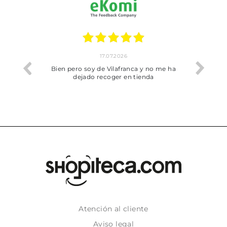
17.07.2026
he trobat
Bien pero soy de Vilafranca y no me ha
dejado recoger en tienda
Atención al cliente
Aviso legal