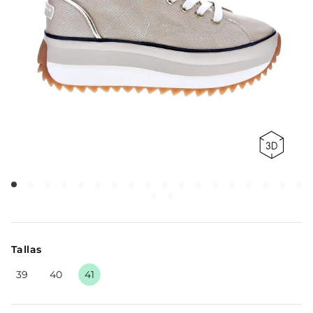
Tallas
39
40
41