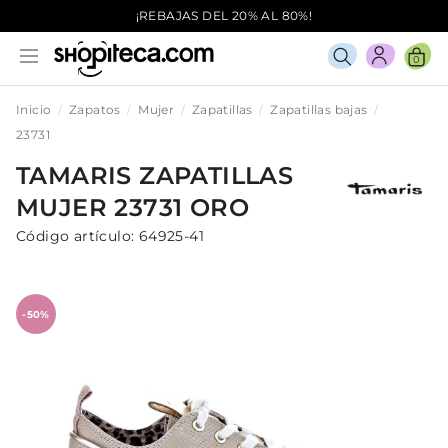
¡REBAJAS DEL 20% AL 80%!
0
Inicio
Zapatos
Mujer
Zapatillas
Zapatillas bajas
23731
TAMARIS
ZAPATILLAS
MUJER
23731
ORO
Código artículo:
64925-41
-50%