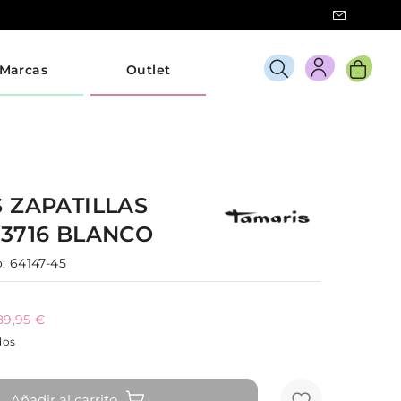
Marcas
Outlet
S
ZAPATILLAS
23716
BLANCO
:
64147-45
89,95 €
dos
Añadir al carrito