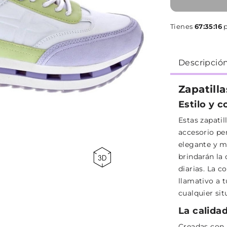
Tienes
67:35:16
p
Descripció
Zapatill
Estilo y 
Estas zapati
accesorio pe
elegante y m
brindarán la
diarias. La 
llamativo a 
cualquier sit
La calida
Creadas con 