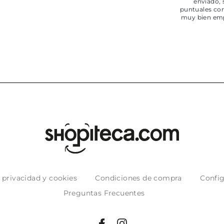
enviado,
puntuales con
muy bien em
e privacidad y cookies
Condiciones de compra
Config
Preguntas Frecuentes