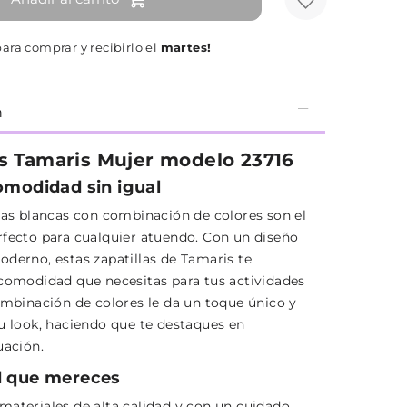
ara comprar y recibirlo el
martes!
n
as Tamaris Mujer modelo 23716
comodidad sin igual
llas blancas con combinación de colores son el
rfecto para cualquier atuendo. Con un diseño
oderno, estas zapatillas de Tamaris te
 comodidad que necesitas para tus actividades
combinación de colores le da un toque único y
tu look, haciendo que te destaques en
uación.
d que mereces
materiales de alta calidad y con un cuidado