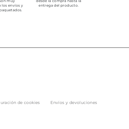
 son muy
desde la compra hasta la
 los envíos y
entrega del producto.
paquetados.
uración de cookies
Envíos y devoluciones