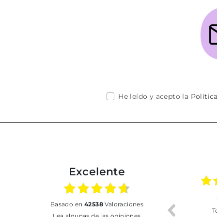
He leído y acepto la
Polític
Excelente
02.07.2026
01.07.2026
basado en
42538
Valoraciones
Todo bien
BUENA
T
Lea algunas de las opiniones