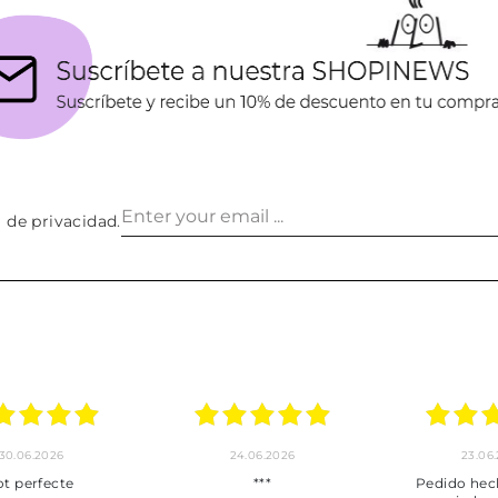
a de privacidad
.
30.06.2026
24.06.2026
23.06
ot perfecte
***
Pedido hec