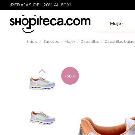
¡REBAJAS DEL 20% AL 80%!
Mujer
Inicio
Zapatos
Mujer
Zapatillas
Zapatillas bajas
-50%